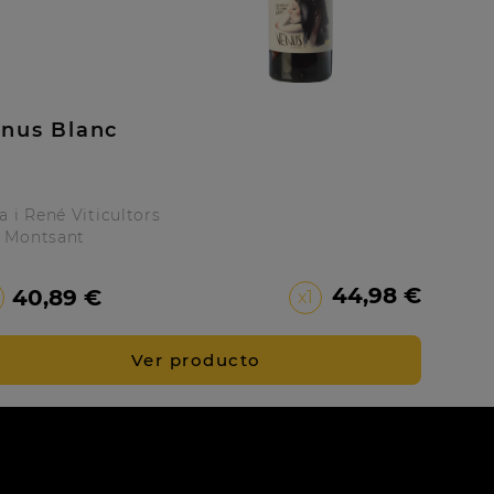
nus Blanc
a i René Viticultors
 Montsant
Precio
44,98 €
40,89 €
x1
Ver producto