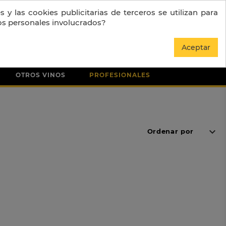
 y las cookies publicitarias de terceros se utilizan para
os personales involucrados?
0
Entrar
Aceptar
OTROS VINOS
PROFESIONALES
keyboard_arrow_down
Ordenar por