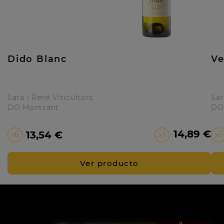
Dido Blanc
Ve
Sara i René Viticultors
Sar
DO Montsant
DO
Precio
14,89 €
13,54 €
x6
x1
x6
Ver producto