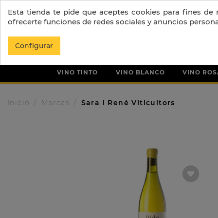
Esta tienda te pide que aceptes cookies para fines de re
ofrecerte funciones de redes sociales y anuncios person
Configurar
VINO TINTO
VINO BLANCO
VINO RO
Inicio
Marcas
Sara i René Viticultors