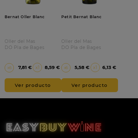
Bernat Oller Blanc
Petit Bernat Blanc
Oller del Mas
Oller del Mas
DO Pla de Bages
DO Pla de Bages
Precio
Precio
7,81 €
x1
8,59 €
5,58 €
x1
6,13 €
x6
x6
Ver producto
Ver producto