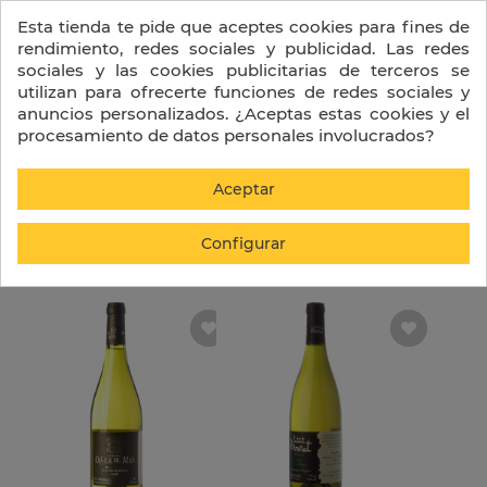
PORTES GRATIS A PARTIR DE 130 € + IVA
Esta tienda te pide que aceptes cookies para fines de
rendimiento, redes sociales y publicidad. Las redes
0
sociales y las cookies publicitarias de terceros se
utilizan para ofrecerte funciones de redes sociales y
anuncios personalizados. ¿Aceptas estas cookies y el
procesamiento de datos personales involucrados?
Aceptar
Inicio
Marcas
Oller del Mas
Configurar
keyboard_arrow_down
Ordenar por
FILTRO