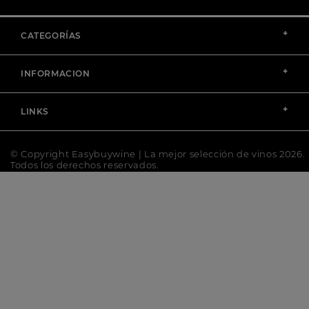
+
CATEGORÍAS
+
INFORMACION
+
LINKS
© Copyright Easybuywine | La mejor selección de vinos 2026.
Todos los derechos reservados.