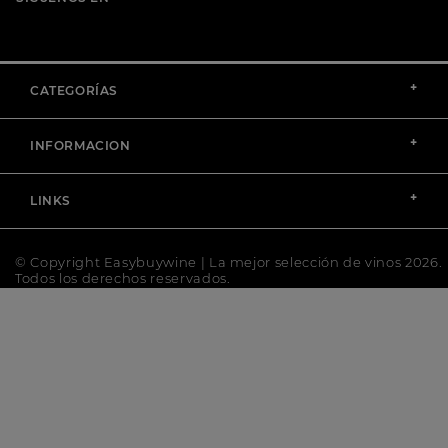
+
CATEGORÍAS
+
INFORMACION
+
LINKS
© Copyright Easybuywine | La mejor selección de vinos 2026.
Todos los derechos reservados.