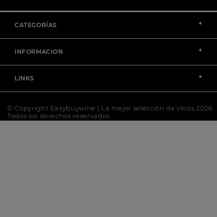
+
CATEGORÍAS
+
INFORMACION
+
LINKS
© Copyright Easybuywine | La mejor selección de vinos 2026.
Todos los derechos reservados.