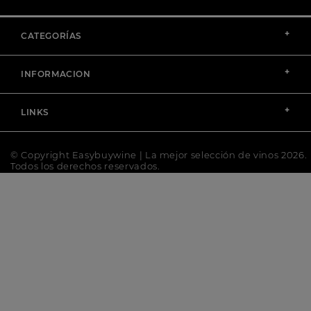
+
CATEGORÍAS
+
INFORMACION
+
LINKS
© Copyright Easybuywine | La mejor selección de vinos 2026.
Todos los derechos reservados.