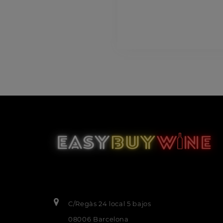
C/Regàs 24 local 5 bajos
08006 Barcelona