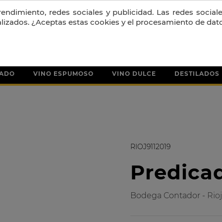
PORTES GRATIS A PARTIR DE 130 € + IVA
ndimiento, redes sociales y publicidad. Las redes sociales
alizados. ¿Aceptas estas cookies y el procesamiento de dat
SADO
VINO ESPUMOSO
VINO DULCE
DESTILADOS
RIOJ9112019
Predica
Bodega Contador -
Rio