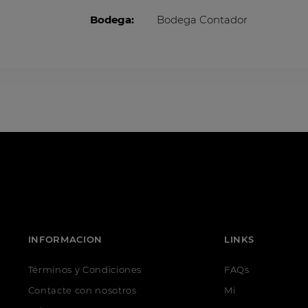
Bodega:
Bodega Contador
INFORMACION
LINKS
Términos y Condiciones
FAQs
Contacte con nosotros
Mi