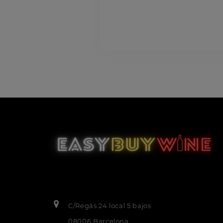
C/Regàs 24 local 5 bajos
08006 Barcelona