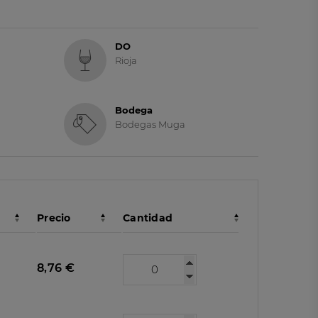
DO
Rioja
Bodega
Bodegas Muga
Precio
Cantidad
8,76 €