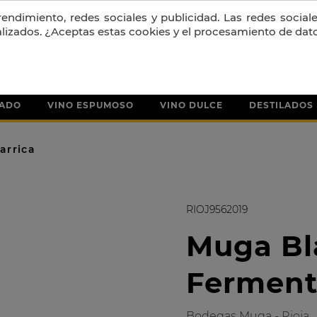
PORTES GRATIS A PARTIR DE 130 € + IVA
ndimiento, redes sociales y publicidad. Las redes sociales
alizados. ¿Aceptas estas cookies y el procesamiento de dat
SADO
VINO ESPUMOSO
VINO DULCE
DESTILADOS
arrica
RIOJ9562019
Muga Bl
Ferment
Bodegas Muga -
Rioja