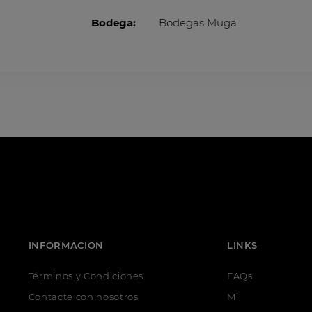
Bodega:
Bodegas Muga
INFORMACION
LINKS
Términos y Condiciones
FAQs
Contacte con nosotros
Mi