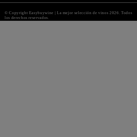
© Copyright Easybuywine | La mejor selección de vinos 2026.
Todos
los derechos reservados.