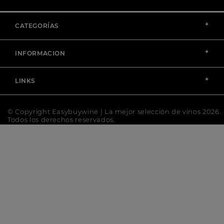
+
CATEGORÍAS
+
INFORMACION
+
LINKS
© Copyright Easybuywine | La mejor selección de vinos 2026.
Todos los derechos reservados.