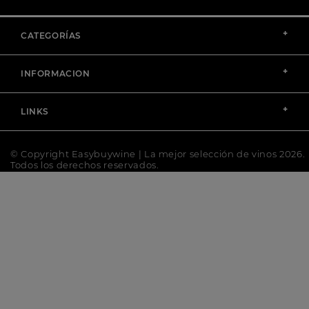
+
CATEGORÍAS
+
INFORMACION
+
LINKS
© Copyright Easybuywine | La mejor selección de vinos 2026.
Todos los derechos reservados.